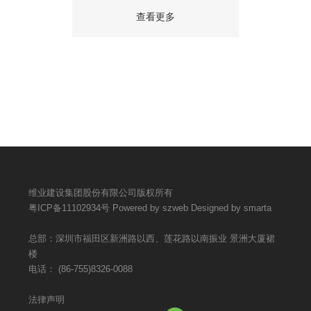
查看更多
维业建设集团股份有限公司版权所有
粤ICP备11102934号
Powered by szweb
Designed by smarta
总部：深圳市福田区新洲路以西、莲花路以南振业 景洲大厦裙
楼
电话：
(86-755)8326-0088
法律声明