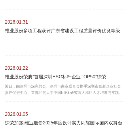
2026.01.31
维业股份多项工程获评广东省建设工程质量评价优良等级
2026.01.22
维业股份荣膺“首届深圳ESG标杆企业TOP50”殊荣
近日，由深圳市深商总会、深圳市商业联合会携手深圳市创新企业社会
责任促进中心、首都经贸大学中国ESG 研究院大湾区人才培养与实践基
地共同主办的“首届深圳ESG标杆企业TOP50”评选活动获奖名单公布，
经企业申报、行业推荐、综合评审与社会公示等多环节严格遴选，维业
股份凭借在环境、社会、治理及深圳特色维度的卓越实践，成功获得该
2026.01.05
项殊荣。
殊荣加冕|维业股份2025年度设计实力闪耀国际国内双舞台