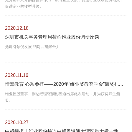
促进企业的转型升级。
2020.12.18
深圳市机关事务管理局莅临维业股份调研座谈
党建引领促发展 结对共建聚合力
2020.11.16
情牵教育 心系桑梓——2020年“维业奖教奖学金”颁奖礼在陆河隆重举行
维业控股董事、副总经理张润彬应邀出席此次活动，并为获奖师生颁
奖。
2020.10.27
中标捷报｜维业股份接连中标粤港澳大湾区重大标志性项目