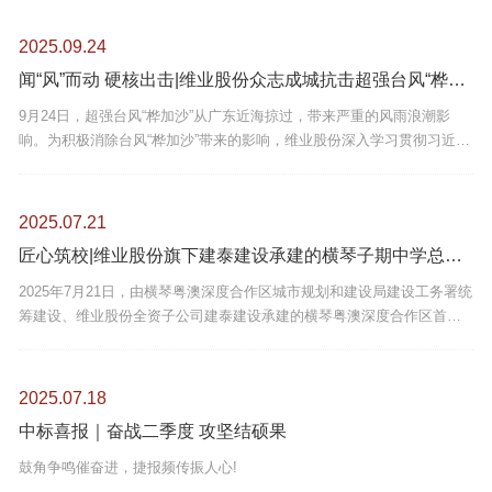
书记黄利群、院长黄明星出席了仪式。
2025.09.24
闻“风”而动 硬核出击|维业股份众志成城抗击超强台风“桦加沙”
9月24日，超强台风“桦加沙”从广东近海掠过，带来严重的风雨浪潮影
响。为积极消除台风“桦加沙”带来的影响，维业股份深入学习贯彻习近平
总书记关于防汛防台风工作的重要指示精神，认真落实政府、华发集
团、城运平台工作部署，启动应急响应机制，迅速进入临战状态，以最
高标准、最严要求、最实措施全力以赴打好防御战，并有序推动复工复
2025.07.21
产工作，为公司正常经营筑牢坚实屏障，用硬核行动守护公司职工的安
匠心筑校|维业股份旗下建泰建设承建的横琴子期中学总承包工程顺利竣工
全防线，彰显国企控股上市公司的责任担当。
2025年7月21日，由横琴粤澳深度合作区城市规划和建设局建设工务署统
筹建设、维业股份全资子公司建泰建设承建的横琴粤澳深度合作区首都
师范大学子期实验中学总承包工程（以下简称“横琴子期中学项目”）顺利
竣工
2025.07.18
中标喜报｜奋战二季度 攻坚结硕果
鼓角争鸣催奋进，捷报频传振人心!