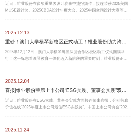
近日，维业股份在多项重量级设计赛事中捷报频传，接连荣获2025美国
MUSE设计奖、2025CBDA设计年度大会、2025中国空间设计大赛等国
际国内权威赛事荣誉，以卓越的设计作品与深厚的专业实力，再次验证
了其在设计领域的领先地位。
2025.12.13
重磅！澳门大学横琴新校区正式动工！维业股份助力湾区教育新地标崛起
2025年12月12日，澳门大学横琴粤澳深度合作区校区动工仪式圆满举
行！这一标志着澳琴教育一体化迈入新阶段的重要时刻，维业股份正以
专业力量深度参与——旗下建泰建设与明信建筑组成的联合体，正式扛
起南区施工总承包重任，为湾区教育高地建设按下“加速键”。
2025.12.04
喜报|维业股份荣膺上市公司“ESG实践、董事会实践”双殊荣
近日，维业股份在ESG实践、董事会实践方面接连传来喜报，分别荣膺
价值在线“2025年度上市公司最佳ESG实践奖”、中国上市公司协会“2025
上市公司董事会办公室优秀实践”，充分体现了专业机构及业界对公司在
以上领域实践的高度肯定。
2025.11.24