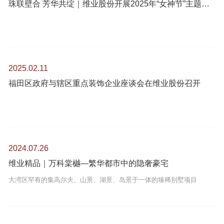
珠联壁合 芳华共绽｜维业股份开展2025年“女神节”主题活动
2025.02.11
福田区政府与辖区重点装饰企业座谈会在维业股份召开
2024.07.26
维业精品｜万科棠樾—繁华都市中的隐奢豪宅
大湾区罕有的集高尔夫、山景、湖景、岛景于一体的臻稀别墅项目