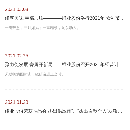
2021.03.08
维享美味 幸福加焙————维业股份举行2021年“女神节”手工烘焙主题活动
一春芳意，三月如风；一事精致，足以动人。
2021.02.25
聚力促发展 奋勇开新局——维业股份召开2021年经营计划推进会
风劲帆满图新志，砥砺奋进正当时。
2021.01.28
维业股份荣获唯品会“杰出供应商”、“杰出贡献个人”双项荣誉称号