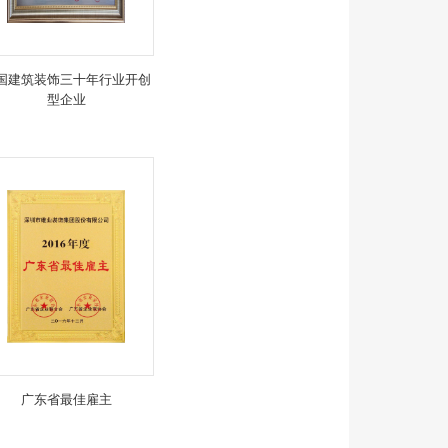
国建筑装饰三十年行业开创
型企业
广东省最佳雇主